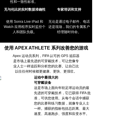
性和一致性标准。
无与伦比的实时数据准确性
专家培训和支持
使用 Sonra Live iPad 和
无论是通过电子邮件、电话
Watch 应用程序实时监控个
还是现场，我们的专属客户
人和团队负载。
经理随时待命。
使用 APEX ATHLETE 系列改善您的游戏
Apex 运动员系列，FIFA 认可的 GPS 追踪器
是市场上最先进的可穿戴技术，可让您像专
业人士一样追踪和分析您的比赛。让自己比
以往任何时候都更健康、更快、更强壮。
运动中最强大的
可穿戴设备
这是市场上面向年轻足球运动员的最
先进的可穿戴技术，它已获得 FIFA 批
准，可供您使用。从每个会话中捕获
您的比赛和练习数据，就像专业人士
一样。捕获的指标包括总距离、最大
速度、高速跑步、强度和应变水平。