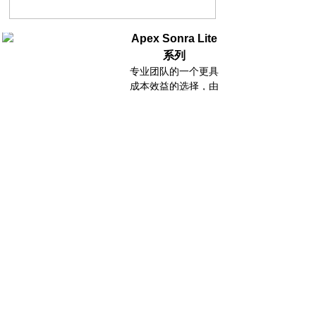
Apex Sonra Lite
系列
专业团队的一个更具
成本效益的选择，由
相同的APEX GPS跟
踪
器提供动力，在桌面上下载和分析团队数据时提
供无与伦比的准确性。
Apex Athlete
系列
专为业余和草根教练
设计。数据被简化，
以便教练跟踪球员的
表现。无需订阅。非常适合想要提高的各级团队。